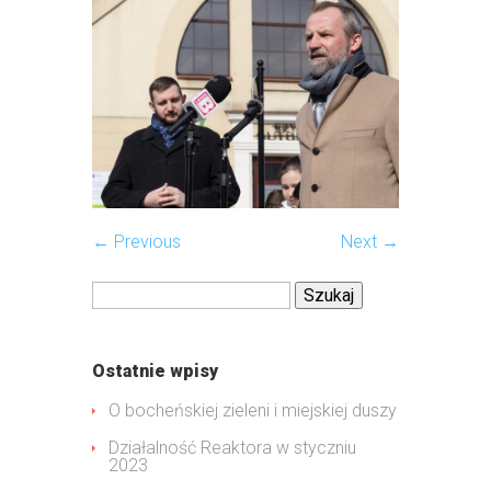
← Previous
Next →
Szukaj:
Ostatnie wpisy
O bocheńskiej zieleni i miejskiej duszy
Działalność Reaktora w styczniu
2023