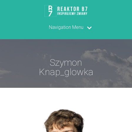
Navigation Menu
Szymon
Knap_glowka