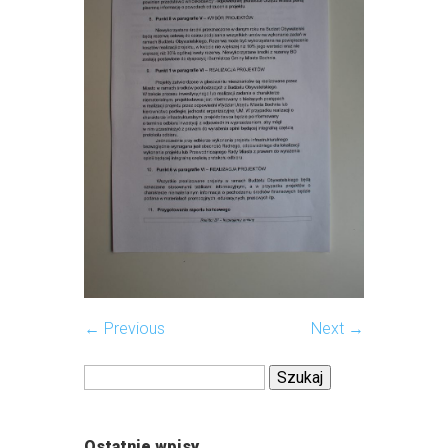
← Previous
Next →
Szukaj:
Ostatnie wpisy