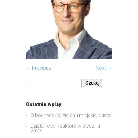
← Previous
Next →
Szukaj:
Ostatnie wpisy
O bocheńskiej zieleni i miejskiej duszy
Działalność Reaktora w styczniu
2023