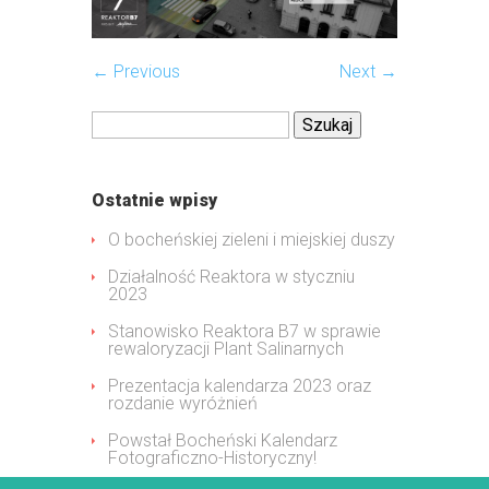
← Previous
Next →
Szukaj:
Ostatnie wpisy
O bocheńskiej zieleni i miejskiej duszy
Działalność Reaktora w styczniu
2023
Stanowisko Reaktora B7 w sprawie
rewaloryzacji Plant Salinarnych
Prezentacja kalendarza 2023 oraz
rozdanie wyróżnień
Powstał Bocheński Kalendarz
Fotograficzno-Historyczny!