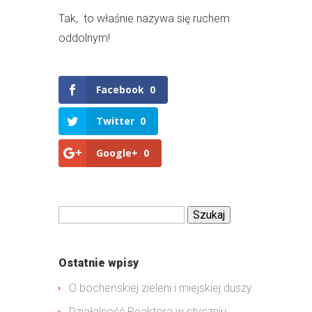
Tak, to właśnie nazywa się ruchem
oddolnym!
Facebook
0
Twitter
0
Google+
0
Szukaj:
Ostatnie wpisy
O bocheńskiej zieleni i miejskiej duszy
Działalność Reaktora w styczniu