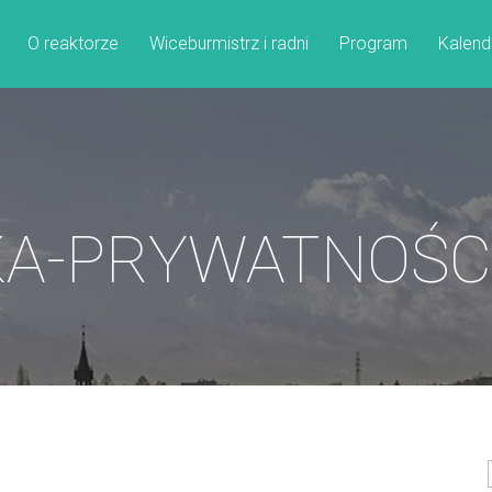
O reaktorze
Wiceburmistrz i radni
Program
Kalend
A-PRYWATNOŚCI.