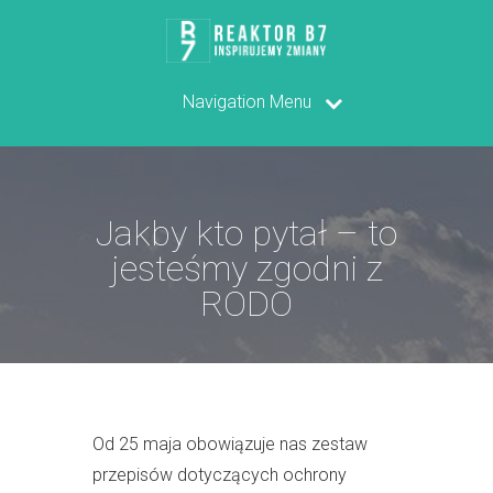
Navigation Menu
Jakby kto pytał – to
jesteśmy zgodni z
RODO
Od 25 maja obowiązuje nas zestaw
przepisów dotyczących ochrony