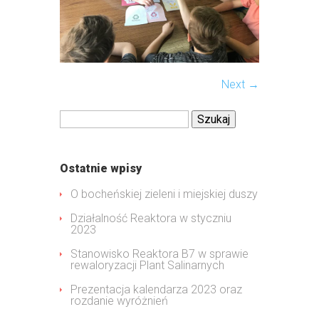
Next →
Szukaj:
Ostatnie wpisy
O bocheńskiej zieleni i miejskiej duszy
Działalność Reaktora w styczniu
2023
Stanowisko Reaktora B7 w sprawie
rewaloryzacji Plant Salinarnych
Prezentacja kalendarza 2023 oraz
rozdanie wyróżnień