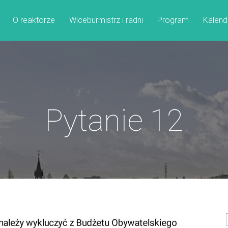
O reaktorze
Wiceburmistrz i radni
Program
Kalend
Pytanie 12