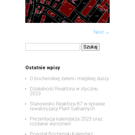
Next →
Szukaj:
Ostatnie wpisy
O bocheńskiej zieleni i miejskiej duszy
Działalność Reaktora w styczniu
2023
Stanowisko Reaktora B7 w sprawie
rewaloryzacji Plant Salinarnych
Prezentacja kalendarza 2023 oraz
rozdanie wyróżnień
Powstał Bocheński Kalendarz