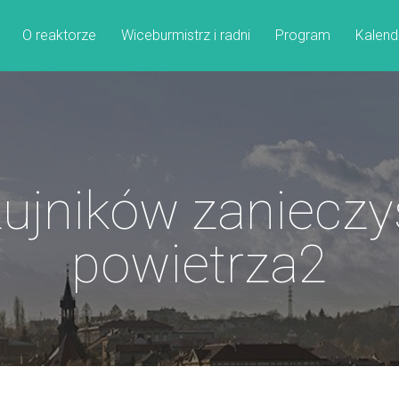
O reaktorze
Wiceburmistrz i radni
Program
Kalend
ujników zanieczy
powietrza2