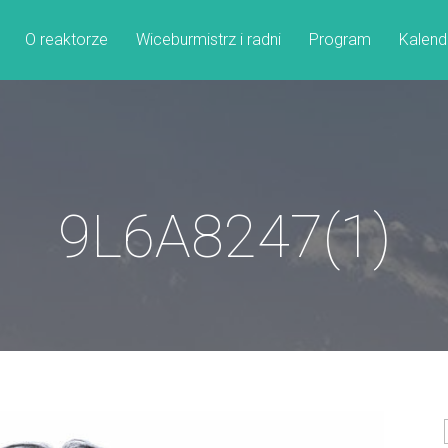
O reaktorze
Wiceburmistrz i radni
Program
Kalend
9L6A8247(1)