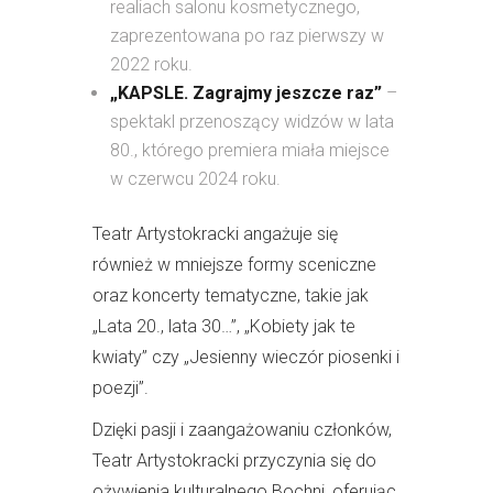
realiach salonu kosmetycznego,
zaprezentowana po raz pierwszy w
2022 roku.
„KAPSLE. Zagrajmy jeszcze raz”
–
spektakl przenoszący widzów w lata
80., którego premiera miała miejsce
w czerwcu 2024 roku.
Teatr Artystokracki angażuje się
również w mniejsze formy sceniczne
oraz koncerty tematyczne, takie jak
„Lata 20., lata 30…”, „Kobiety jak te
kwiaty” czy „Jesienny wieczór piosenki i
poezji”.
Dzięki pasji i zaangażowaniu członków,
Teatr Artystokracki przyczynia się do
ożywienia kulturalnego Bochni, oferując