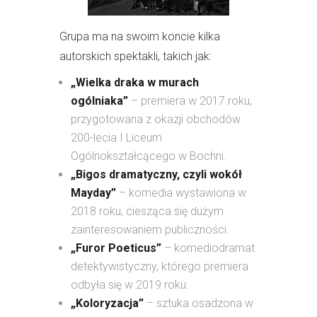
Grupa ma na swoim koncie kilka
autorskich spektakli, takich jak:
„Wielka draka w murach
ogólniaka”
– premiera w 2017 roku,
przygotowana z okazji obchodów
200-lecia I Liceum
Ogólnokształcącego w Bochni.
„Bigos dramatyczny, czyli wokół
Mayday”
– komedia wystawiona w
2018 roku, ciesząca się dużym
zainteresowaniem publiczności.
„Furor Poeticus”
– komediodramat
detektywistyczny, którego premiera
odbyła się w 2019 roku.
„Koloryzacja”
– sztuka osadzona w